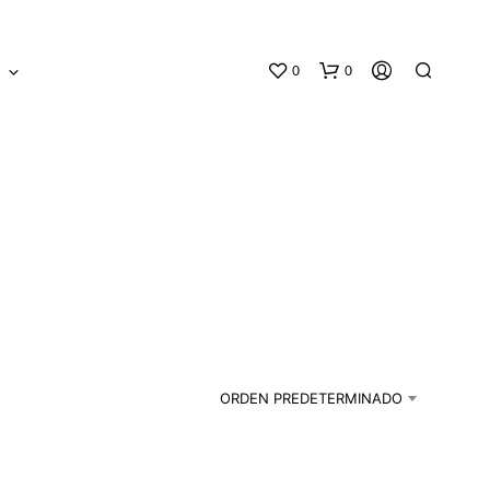
0
0
S
N
O
H
A
ORDEN PREDETERMINADO
Y
P
R
O