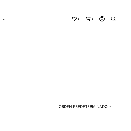
0
0
S
N
O
H
A
ORDEN PREDETERMINADO
Y
P
R
O