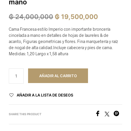
mano
El
El
₲
24,000,000
₲
19,500,000
precio
precio
Cama Francesa estilo Imperio con importante broncería
original
actual
cincelada a mano en detalles de hojas de laureles & de
acanto, Figuras geométricas y flores. Fina marquetería y raíz
era:
es:
de nogal de alta calidad.Incluye cabecera y pies de cama.
Medidas: 1,20 Largo x 1,58 altura
₲ 24,000,000.
₲ 19,500,
AÑADIR AL CARRITO
AÑADIR A LA LISTA DE DESEOS
SHARE THIS PRODUCT