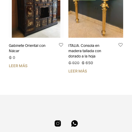
Gabinete Oriental con
ITALIA. Consola en
Nácar
madera tallada con
dorado a la hoja
₲
0
El
El
₲
920
₲
650
LEER MÁS
precio
precio
LEER MÁS
original
actual
era:
es:
₲ 920.
₲ 650.