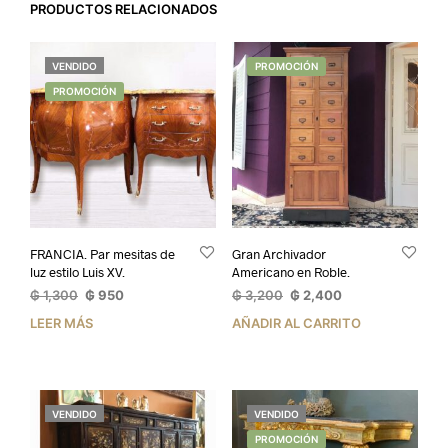
PRODUCTOS RELACIONADOS
VENDIDO
PROMOCIÓN
PROMOCIÓN
FRANCIA. Par mesitas de
Gran Archivador
luz estilo Luis XV.
Americano en Roble.
El
El
El
El
₲
1,300
₲
950
₲
3,200
₲
2,400
precio
precio
precio
precio
LEER MÁS
AÑADIR AL CARRITO
original
actual
original
actual
era:
es:
era:
es:
₲ 1,300.
₲ 950.
₲ 3,200.
₲ 2,400.
VENDIDO
VENDIDO
PROMOCIÓN