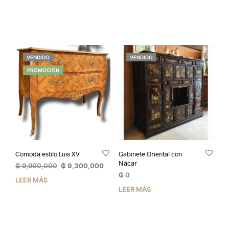
VENDIDO
VENDIDO
PROMOCIÓN
Comoda estilo Luis XV
Gabinete Oriental con
Nácar
El
El
₲
9,900,000
₲
9,300,000
precio
precio
₲
0
LEER MÁS
original
actual
LEER MÁS
era:
es:
₲ 9,900,000.
₲ 9,300,000.