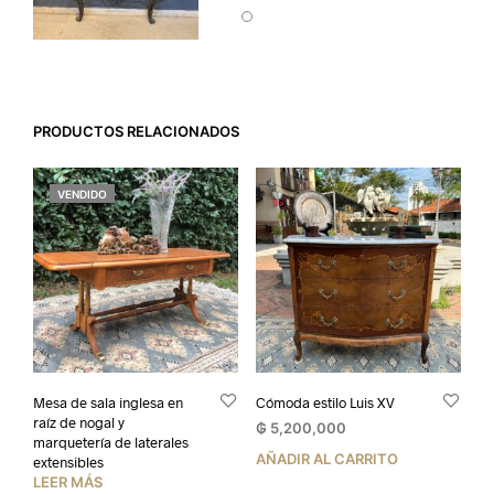
PRODUCTOS RELACIONADOS
VENDIDO
Mesa de sala inglesa en
Cómoda estilo Luis XV
raíz de nogal y
₲
5,200,000
marquetería de laterales
AÑADIR AL CARRITO
extensibles
LEER MÁS