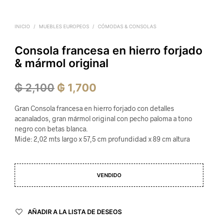
INICIO
/
MUEBLES EUROPEOS
/
CÓMODAS & CONSOLAS
Consola francesa en hierro forjado
& mármol original
El
El
₲
2,100
₲
1,700
precio
precio
Gran Consola francesa en hierro forjado con detalles
original
actual
acanalados, gran mármol original con pecho paloma a tono
negro con betas blanca.
era:
es:
Mide: 2,02 mts largo x 57,5 cm profundidad x 89 cm altura
₲ 2,100.
₲ 1,700.
VENDIDO
AÑADIR A LA LISTA DE DESEOS