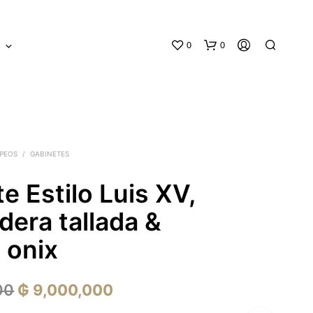
0
0
S
PEOS
/
GABINETES
e Estilo Luis XV,
N
era tallada &
O
H
 onix
A
Y
P
El
El
00
₲
9,000,000
R
O
precio
precio