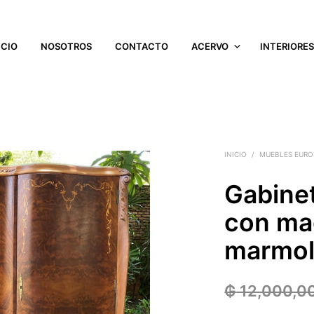
ICIO
NOSOTROS
CONTACTO
ACERVO
INTERIORE
INICIO
/
MUEBLES EURO
Gabinet
con mad
marmol
₲
12,000,0