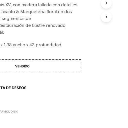
D
uis XV, con madera tallada con detalles
U
original
actual
e acanto & Marqueteria floral en dos
C
era:
es:
on segmentos de
T
O
estauración de Lustre renovado,
₲ 12,000,000.
₲ 9,000,000.
S
ar.
E
N
o x 1,38 ancho x 43 profundidad
E
L
C
A
VENDIDO
R
R
I
T
STA DE DESEOS
O
.
ARMOL ONIX