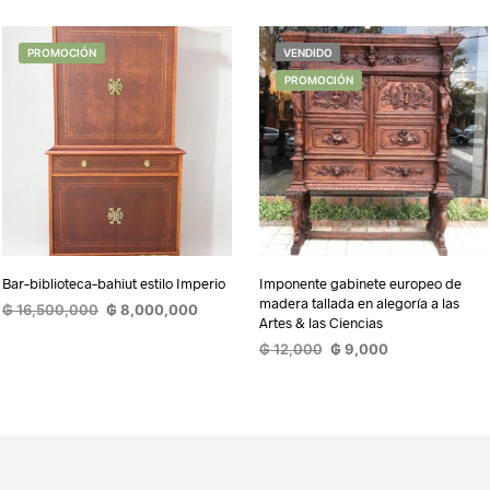
PROMOCIÓN
VENDIDO
PROMOCIÓN
Bar–biblioteca–bahiut estilo Imperio
Imponente gabinete europeo de
madera tallada en alegoría a las
El
El
₲
16,500,000
₲
8,000,000
Artes & las Ciencias
precio
precio
AÑADIR AL CARRITO
El
El
₲
12,000
₲
9,000
original
actual
precio
precio
era:
es:
LEER MÁS
original
actual
₲ 16,500,000.
₲ 8,000,000.
era:
es:
₲ 12,000.
₲ 9,000.