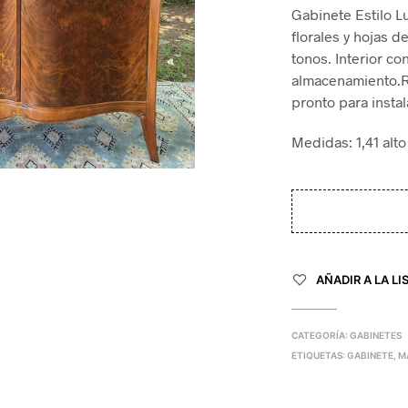
Gabinete Estilo L
florales y hojas d
tonos. Interior c
almacenamiento.R
pronto para instal
Medidas: 1,41 alt
AÑADIR A LA LI
CATEGORÍA:
GABINETES
ETIQUETAS:
GABINETE
,
M