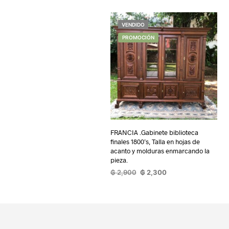
VENDIDO
PROMOCIÓN
FRANCIA .Gabinete biblioteca
finales 1800’s, Talla en hojas de
acanto y molduras enmarcando la
pieza.
El
El
₲
2,900
₲
2,300
precio
precio
LEER MÁS
original
actual
era:
es:
₲ 2,900.
₲ 2,300.