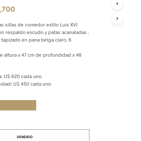
D
El
,700
U
C
cio
precio
T
s sillas de comedor estilo Luis XVI
O
ginal
actual
on respaldo escudo y patas acanaladas .
S
E
:
es:
 tapizado en pana belga claro. 6
N
,700.
₲ 2,700.
E
 altura x 47 cm de profundidad x 48
L
C
A
R
a: U$
620 cada uno
R
nidad: U$
450 cada uno
I
T
O
.
VENDIDO