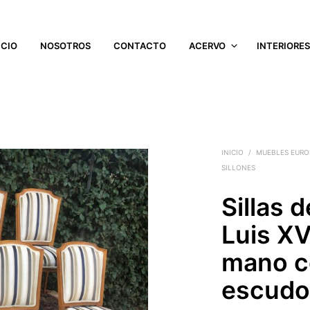
ICIO
NOSOTROS
CONTACTO
ACERVO
INTERIORE
INICIO
/
MUEBLES EURO
SILLONES
Sillas 
Luis XV
mano c
escud