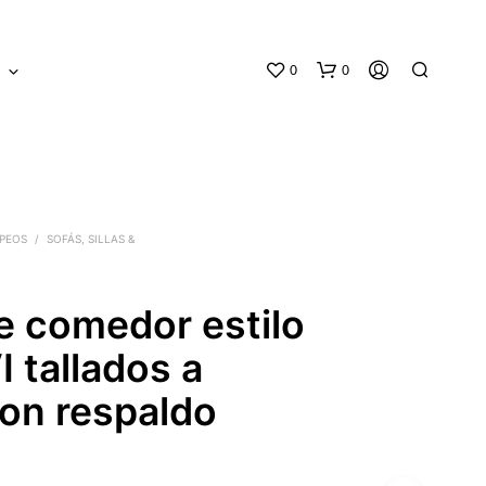
0
0
S
PEOS
/
SOFÁS, SILLAS &
de comedor estilo
N
O
I tallados a
H
A
on respaldo
Y
P
o
R
O