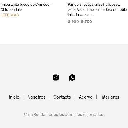
Importante Juego de Comedor
Par de antiguas sillas francesas,
Chippendale
estilo Victoriano en madera de roble
talladas a mano
LEER MÁS
El
El
₲
900
₲
700
precio
precio
LEER MÁS
original
actual
era:
es:
₲ 900.
₲ 700.
Inicio
Nosotros
Contacto
Acervo
Interiores
Casa Rueda. Todos los derechos reservados.