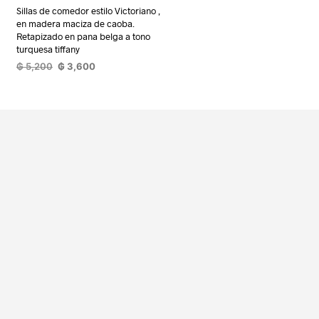
Sillas de comedor estilo Victoriano ,
en madera maciza de caoba.
Retapizado en pana belga a tono
turquesa tiffany
El
El
₲
5,200
₲
3,600
precio
precio
LEER MÁS
original
actual
era:
es:
₲ 5,200.
₲ 3,600.