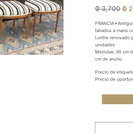
El
₲
3,700
₲
2
pre
FRANCIA • Antigua
ori
tallados a mano c
era
Lustre renovado y
unidades
₲ 3
Medidas: 95 cm de
cm de ancho
Precio de etiquet
Precio de oportu