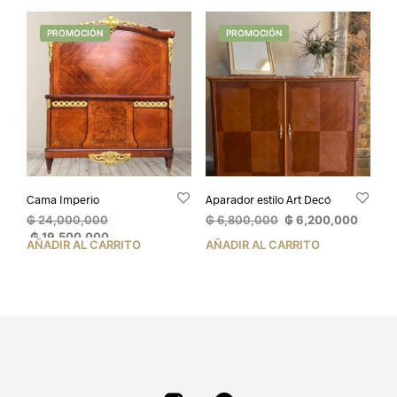
PROMOCIÓN
PROMOCIÓN
Cama Imperio
Aparador estilo Art Decó
El
El
El
₲
24,000,000
₲
6,800,000
₲
6,200,000
precio
El
precio
precio
₲
19,500,000
AÑADIR AL CARRITO
AÑADIR AL CARRITO
original
precio
original
actual
era:
actual
era:
es:
₲ 24,000,000.
es:
₲ 6,800,000.
₲ 6,20
₲ 19,500,000.