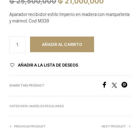
El
El
₲
25,500,000
₲
21,000,000
precio
precio
Aparador recibidor estilo Imperio en madera con marquetería
original
actual
y mármol. Cod M339
era:
es:
₲ 25,500,000.
₲ 21,000,0
AÑADIR AL CARRITO
AÑADIR A LA LISTA DE DESEOS
SHARE THIS PRODUCT
CATEGORÍA:
MUEBLES PECULIARES
PREVIOUS PRODUCT
NEXT PRODUCT