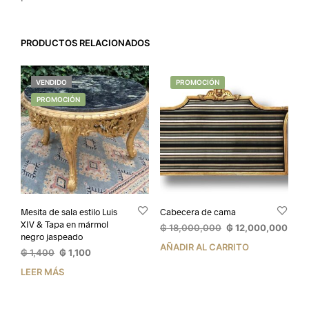
PRODUCTOS RELACIONADOS
VENDIDO
PROMOCIÓN
PROMOCIÓN
Mesita de sala estilo Luis
Cabecera de cama
XIV & Tapa en mármol
El
El
₲
18,000,000
₲
12,000,000
negro jaspeado
precio
prec
AÑADIR AL CARRITO
El
El
₲
1,400
₲
1,100
original
actua
precio
precio
era:
es:
LEER MÁS
original
actual
₲ 18,000,000.
₲ 12
era:
es:
₲ 1,400.
₲ 1,100.