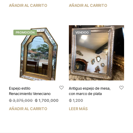
precio
precio
precio
precio
AÑADIR AL CARRITO
AÑADIR AL CARRITO
original
actual
original
actual
era:
es:
era:
es:
₲ 6,375,000.
₲ 4,875,000.
₲ 3,200,000.
₲ 2,00
PROMOCIÓN
VENDIDO
Espejo estilo
Antiguo espejo de mesa,
Renacimiento Veneciano
con marco de plata
El
El
₲
3,375,000
₲
1,700,000
₲
1,200
precio
precio
AÑADIR AL CARRITO
LEER MÁS
original
actual
era:
es:
₲ 3,375,000.
₲ 1,700,000.