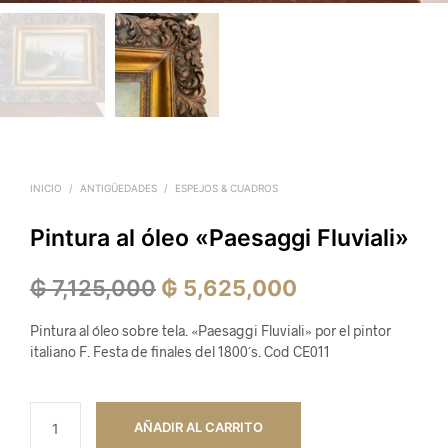
INICIO
/
ANTIGÜEDADES
/
ESPEJOS & CUADROS
Pintura al óleo «Paesaggi Fluviali»
El
El
₲
7,125,000
₲
5,625,000
precio
precio
Pintura al óleo sobre tela. «Paesaggi Fluviali» por el pintor
original
actual
italiano F. Festa de finales del 1800´s. Cod CE011
era:
es:
₲ 7,125,000.
₲ 5,625,000.
AÑADIR AL CARRITO