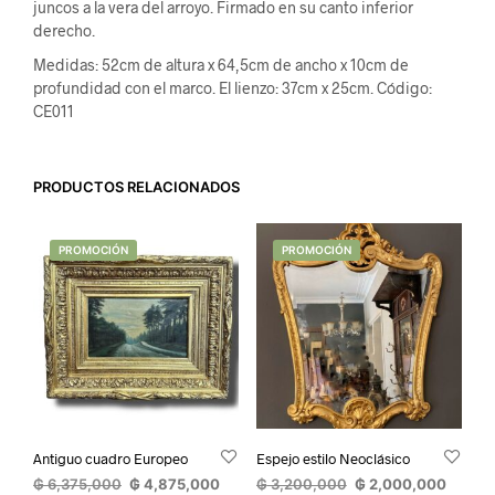
juncos a la vera del arroyo. Firmado en su canto inferior
derecho.
Medidas: 52cm de altura x 64,5cm de ancho x 10cm de
profundidad con el marco. El lienzo: 37cm x 25cm. Código:
CE011
PRODUCTOS RELACIONADOS
PROMOCIÓN
PROMOCIÓN
Antiguo cuadro Europeo
Espejo estilo Neoclásico
El
El
El
El
₲
6,375,000
₲
4,875,000
₲
3,200,000
₲
2,000,000